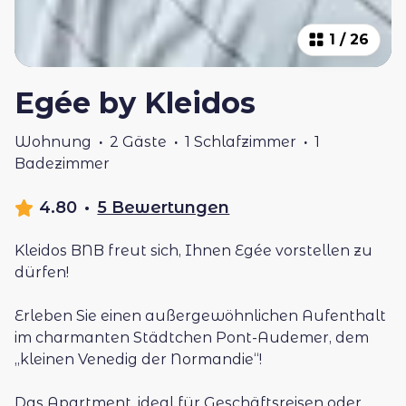
1
/
26
Egée by Kleidos
Wohnung
·
2 Gäste
·
1 Schlafzimmer
·
1
Badezimmer
4.80
·
5 Bewertungen
Kleidos BNB freut sich, Ihnen Egée vorstellen zu
dürfen!
Erleben Sie einen außergewöhnlichen Aufenthalt
im charmanten Städtchen Pont-Audemer, dem
„kleinen Venedig der Normandie“!
Das Apartment, ideal für Geschäftsreisen oder