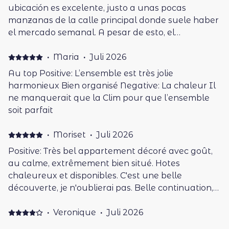
ubicación es excelente, justo a unas pocas
manzanas de la calle principal donde suele haber
el mercado semanal. A pesar de esto, el
alojamiento está en una calle muy tranquila y
aunque no haya aparcamiento privado, las calles
·
Maria
·
Juli 2026
alrededor suelen estar libres. El apartamento
Au top Positive: L’ensemble est très jolie
estaba limpio y bien equipado. Las grandes
harmonieux Bien organisé Negative: La chaleur Il
ventanas ofrecían mucha luz natural y ha sido
ne manquerait que la Clim pour que l’ensemble
muy agradable pasar unos pocos días en este
soit parfait
alojamiento.
·
Moriset
·
Juli 2026
Positive: Très bel appartement décoré avec goût,
au calme, extrêmement bien situé. Hotes
chaleureux et disponibles. C'est une belle
découverte, je n'oublierai pas. Belle continuation,
merci, Sincères salutations, Valérie 🎈🗼✨️.
·
Veronique
·
Juli 2026
Établissement agréable calme , bien situé. Propre