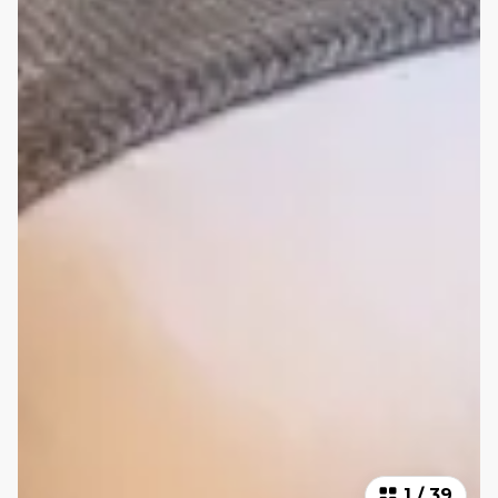
1
/
39