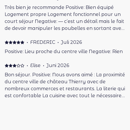
Très bien je recommande Positive: Bien équipé
Logement propre Logement fonctionnel pour un
court séjour Negative: — c’est un détail mais le fait
de devoir manipuler les poubelles en sortant avec
la clef, on s’en va les mains sales 😅
·
FREDERIC
·
Juli 2026
Positive: Lieu proche du centre ville Negative: Rien
·
Elise
·
Juni 2026
Bon séjour. Positive: Nous avons aimé : La proximité
du centre ville de château Thierry avec de
nombreux commerces et restaurants. La literie qui
est confortable La cuisine avec tout le nécessaire
De manière générale l’appartement est bien
équipé et tout le nécessaire est présent y compris
·
Mohamad
·
Juni 2026
la machine à laver et un ventilateur indispensable
Positive: Clean. Close to the center. Well decorated
pendant la canicule. L’appartement est propre.
inside. Negative: The entrance to it is like entering a