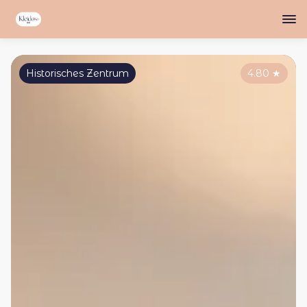
Historisches Zentrum
4.80
★