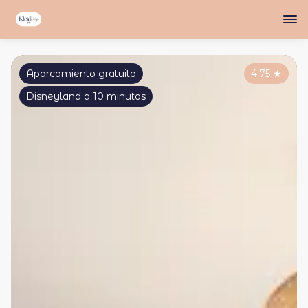
Aparcamiento gratuito
4.75
★
Disneyland a 10 minutos