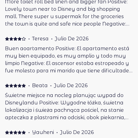
More toilet roll bed linen and bigger fan Positive:
Lovely town near to Disney and big shopping
mall. There super u supermak for the groceries
the town is quite and safe nice people Negative:
There was only 2 toilet roll for 6 people for 4days
it ran out just the second day we had to buy our
·
Teresa
·
Julio De 2026
own . More toilet roll needed and bedsheets to
Buen aoartamento Positive: El apartamento está
change there was no clean bed lines to change
muy bien equipado, es muy amplio y todo muy
and the second room the fan was so small and it
limpio Negative: El ascensor estaba estropeado y
was very warm
fue molesto para mi marido que tiene dificultades
para caminar Quizá estaría bien que lo hubiesen
avisado
·
Beata
·
Julio De 2026
Świetne miejsce na nocleg planując wypad do
Disneylandu Positive: Wygodne łóżka, świetna
lokalizacja i świeża pachnąca pościel, na stanie
apteczka z plastrami na odciski, obok piekarnia,
marker i przysnąłem autobusowy, który jedzie
bezpośrednio do Disneylandu. Bardzo dobrze
·
Yauheni
·
Julio De 2026